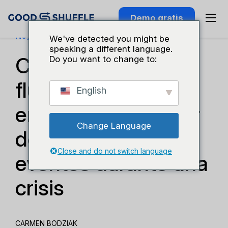
Demo gratis
Negocios Y Crecimiento
We've detected you might be
speaking a different language.
Cómo mejorar el
Do you want to change to:
flujo de caja de mi
English
empresa de alquiler
Change Language
de material para
Close and do not switch language
eventos durante una
crisis
CARMEN BODZIAK