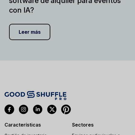
software de alquiler para eventos
con IA?
Leer más
Características
Sectores