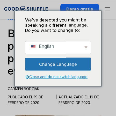
Demo gratis
Negocios Y Crecimiento
We've detected you might be
speaking a different language.
Buenas prácticas
Do you want to change to:
para contratos y
English
propuestas de
Change Language
eventos
Close and do not switch language
CARMEN BODZIAK
PUBLICADO EL 19 DE
|
ACTUALIZADO EL 19 DE
FEBRERO DE 2020
FEBRERO DE 2020