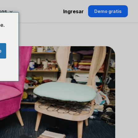
sos
Ingresar
Demo gratis
e.
e