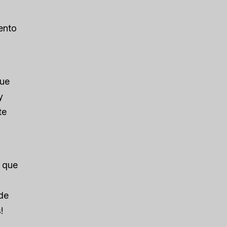
ento
que
y
te
o que
 de
!