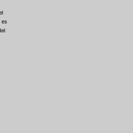
el
 es
del