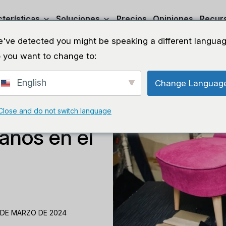
terísticas
Soluciones
Precios
Opiniones
Recur
've detected you might be speaking a different languag
 you want to change to:
English
Change Languag
Close and do not switch language
años en el
 DE MARZO DE 2024