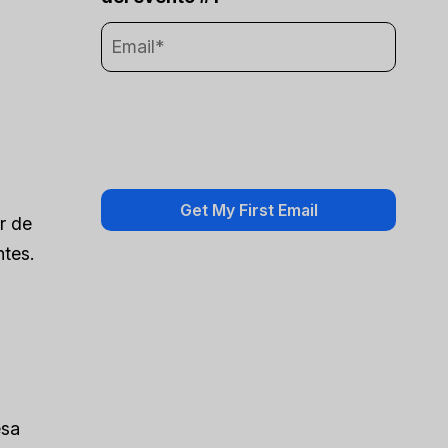
er de
ntes.
esa