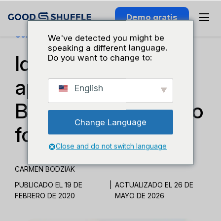
Demo gratis
Conocimiento Del Sector
We've detected you might be
speaking a different language.
Idea para una boda
Do you want to change to:
apta para niños:
English
Búsqueda del tesoro
Change Language
fotográfica
Close and do not switch language
CARMEN BODZIAK
PUBLICADO EL 19 DE
|
ACTUALIZADO EL 26 DE
FEBRERO DE 2020
MAYO DE 2026