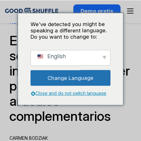
Demo gratis
Negocios Y Crecimiento
We've detected you might be
speaking a different language.
El mejor aliado
Do you want to change to:
secreto del
English
inventario de alquiler
Change Language
para eventos: los
Close and do not switch language
artículos
complementarios
CARMEN BODZIAK