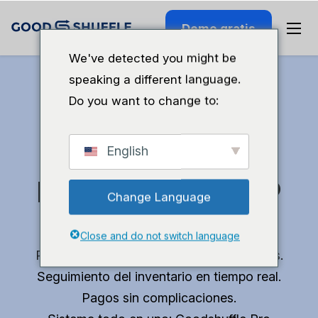
Demo gratis
We've detected you might be
speaking a different language.
Do you want to change to:
Recupera tiempo
English
para poder hacer lo
Change Language
que te gusta.
Close and do not switch language
Presupuestos profesionales en 10 minutos.
Seguimiento del inventario en tiempo real.
Pagos sin complicaciones.