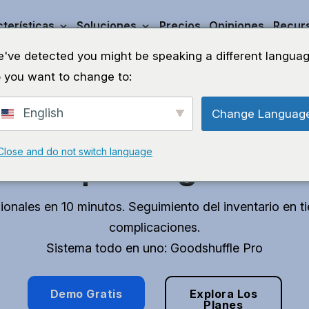
terísticas
Soluciones
Precios
Opiniones
Recur
've detected you might be speaking a different languag
 you want to change to:
English
Change Languag
ra tiempo para pode
Close and do not switch language
lo que te gusta.
onales en 10 minutos. Seguimiento del inventario en t
complicaciones.
Sistema todo en uno: Goodshuffle Pro
Demo Gratis
Explora Los
Planes