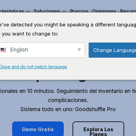
terísticas
Soluciones
Precios
Opiniones
Recur
've detected you might be speaking a different languag
 you want to change to:
English
Change Languag
ra tiempo para pode
Close and do not switch language
lo que te gusta.
onales en 10 minutos. Seguimiento del inventario en t
complicaciones.
Sistema todo en uno: Goodshuffle Pro
Demo Gratis
Explora Los
Planes