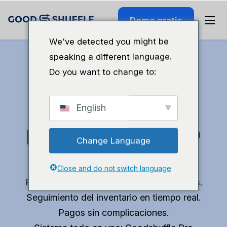
Demo gratis
We've detected you might be
speaking a different language.
Do you want to change to:
Recupera tiempo
English
para poder hacer lo
Change Language
que te gusta.
Close and do not switch language
Presupuestos profesionales en 10 minutos.
Seguimiento del inventario en tiempo real.
Pagos sin complicaciones.