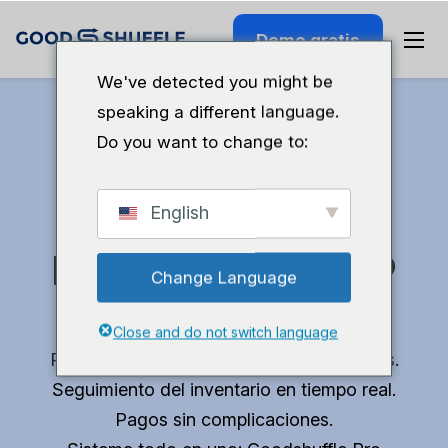
Demo gratis
We've detected you might be
speaking a different language.
Do you want to change to:
Recupera tiempo
English
para poder hacer lo
Change Language
que te gusta.
Close and do not switch language
Presupuestos profesionales en 10 minutos.
Seguimiento del inventario en tiempo real.
Pagos sin complicaciones.