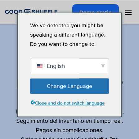
Demo gratis
We've detected you might be
speaking a different language.
Do you want to change to:
Recupera tiempo
English
para poder hacer lo
Change Language
que te gusta.
Close and do not switch language
Presupuestos profesionales en 10 minutos.
Seguimiento del inventario en tiempo real.
Pagos sin complicaciones.