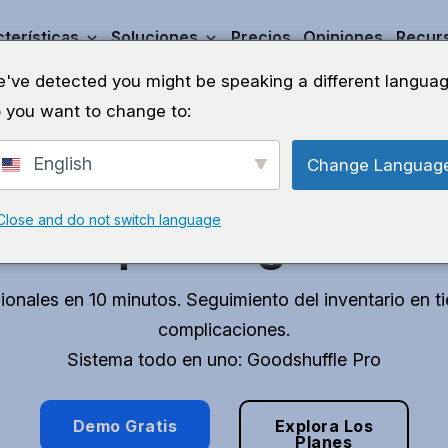
terísticas
Soluciones
Precios
Opiniones
Recur
've detected you might be speaking a different languag
 you want to change to:
English
Change Languag
ra tiempo para pode
Close and do not switch language
lo que te gusta.
onales en 10 minutos. Seguimiento del inventario en t
complicaciones.
Sistema todo en uno: Goodshuffle Pro
Demo Gratis
Explora Los
Planes