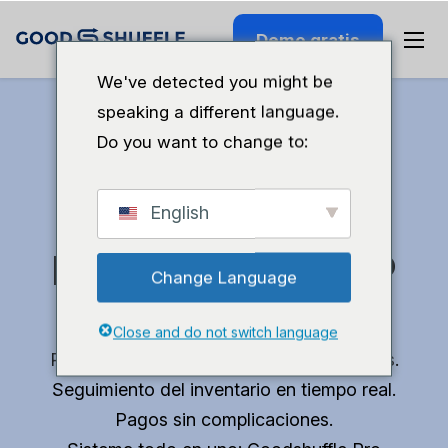
Demo gratis
We've detected you might be
speaking a different language.
Do you want to change to:
Recupera tiempo
English
para poder hacer lo
Change Language
que te gusta.
Close and do not switch language
Presupuestos profesionales en 10 minutos.
Seguimiento del inventario en tiempo real.
Pagos sin complicaciones.